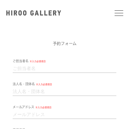
予約フォーム
ご担当者名
※入力必須項目
法人名・団体名
※入力必須項目
メールアドレス
※入力必須項目